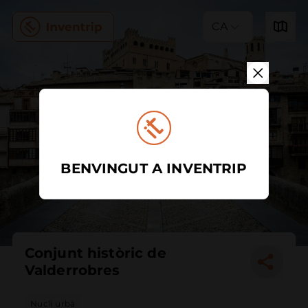
CA
BENVINGUT A INVENTRIP
Conjunt històric de
Valderrobres
Nucli urbà