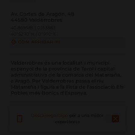
Av. Cortes de Aragón, 48
44580 Valderrobres
40.869585 | 0.153583
40º52'10''N | 0º9'12''E
COM ARRIBAR-HI
Valderrobres és una localitat i municipi 
espanyol de la província de Terol i capital 
administrativa de la comarca del Matarraña, 
a Aragó. Per Valderrobres passa el riu 
Matarraña i figura a la llista de l'associació Els 
Pobles més Bonics d'Espanya.
Descarrega l'app
per a una millor
experiència
Trucar
Email
Lloc Web