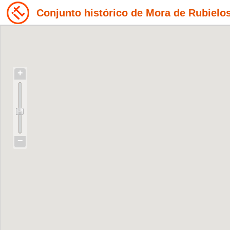
Conjunto histórico de Mora de Rubielo
+
−