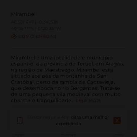
Mirambel
40.586647 | -0.342518
40º35'11''N | 0º20'33''W
COMO CHEGAR
Mirambel é uma localidade e município 
espanhol da província de Teruel, em Aragão, 
na região de Maestrazgo. Mirambel está 
situado aos pés da montanha de San 
Cristóbal, perto da rambla de Cantavieja, 
que desemboca no rio Bergantes. Trata-se 
de uma pequena vila medieval com muito 
charme e tranquilidade...
LEIA MAIS
Descarregue a App
para uma melhor
experiência
Ligar
E-mail
Site