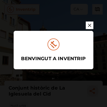
CA
BENVINGUT A INVENTRIP
Conjunt històric de La
Iglesuela del Cid
Nucli urbà