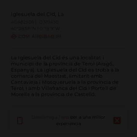
Iglesuela del Cid, La
40.482308 | -0.319430
40º28'56''N | 0º19'9''W
COM ARRIBAR-HI
La Iglesuela del Cid és una localitat i 
municipi de la província de Terol (Aragó, 
Espanya). La Iglesuela del Cid es troba a la 
comarca del Maestrat, limitant amb 
Cantavieja i Mosqueruela a la província de 
Terol, i amb Villafranca del Cid i Portell de 
Morella a la província de Castelló.
Descarrega l'app
per a una millor
experiència
Trucar
Email
Lloc Web