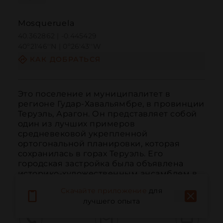
Mosqueruela
40.362862 | -0.445429
40º21'46''N | 0º26'43''W
КАК ДОБРАТЬСЯ
Это поселение и муниципалитет в 
регионе Гудар-Хавальямбре, в провинции 
Теруэль, Арагон. Он представляет собой 
один из лучших примеров 
средневековой укрепленной 
ортогональной планировки, которая 
сохранилась в горах Теруэль. Его 
городская застройка была объявлена 
историко-художественным ансамблем в 
19...
ЧИТАТЬ ДАЛЬШЕ
Скачайте приложение
для
лучшего опыта