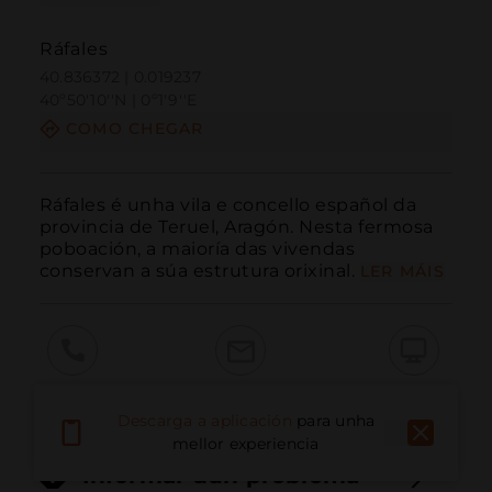
Ráfales
40.836372 | 0.019237
40º50'10''N | 0º1'9''E
COMO CHEGAR
Ráfales é unha vila e concello español da 
provincia de Teruel, Aragón. Nesta fermosa 
poboación, a maioría das vivendas 
conservan a súa estrutura orixinal.
LER MÁIS
Chamar
Correo electrónico
Sitio web
Descarga a aplicación
para unha
mellor experiencia
Informar dun problema