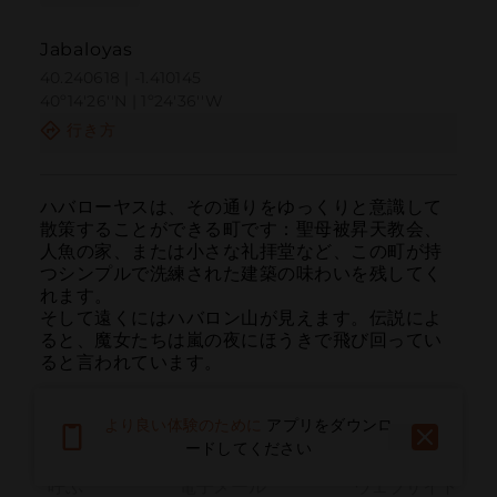
Jabaloyas
40.240618 | -1.410145
40º14'26''N | 1º24'36''W
行き方
ハバローヤスは、その通りをゆっくりと意識して
散策することができる町です：聖母被昇天教会、
人魚の家、または小さな礼拝堂など、この町が持
つシンプルで洗練された建築の味わいを残してく
れます。

そして遠くにはハバロン山が見えます。伝説によ
ると、魔女たちは嵐の夜にほうきで飛び回ってい
ると言われています。
より良い体験のために
アプリをダウンロ
ードしてください
呼ぶ
電子メール
ウェブサイト