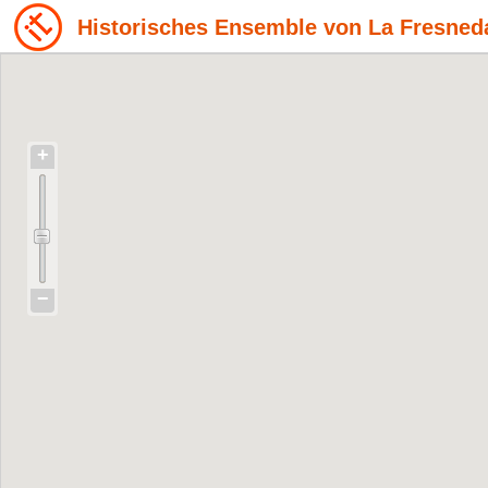
Historisches Ensemble von La Fresned
+
−