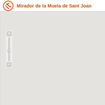
Mirador de la Muela de Sant Joan
+
−