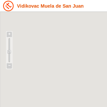
Vidikovac Muela de San Juan
+
−