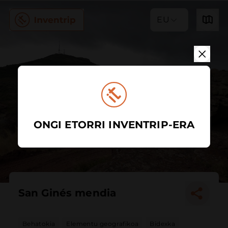
EU
ONGI ETORRI INVENTRIP-ERA
San Ginés mendia
Behatokia
Elementu geografikoa
Bidexka