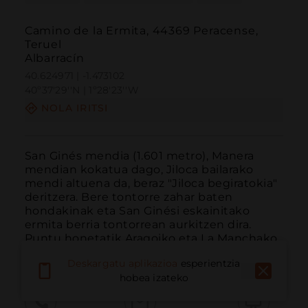
Camino de la Ermita, 44369 Peracense,
Teruel
Albarracín
40.624971 | -1.473102
40º37'29''N | 1º28'23''W
NOLA IRITSI
San Ginés mendia (1.601 metro), Manera 
mendian kokatua dago, Jiloca bailarako 
mendi altuena da, beraz "Jiloca begiratokia" 
deritzera. Bere tontorre zahar baten 
hondakinak eta San Ginési eskainitako 
ermita berria tontorrean aurkitzen dira. 
Puntu honetatik Aragoiko eta La Manchako 
lurralde zabalei beg...
GEHIAGO IRAKURRI
Deskargatu aplikazioa
esperientzia
hobea izateko