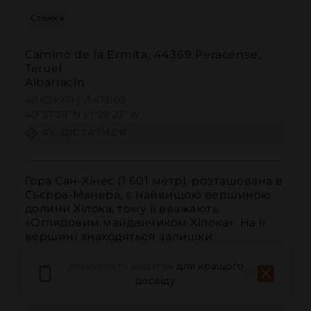
Стежка
Camino de la Ermita, 44369 Peracense,
Teruel
Albarracín
40.624971 | -1.473102
40º37'29''N | 1º28'23''W
ЯК ДІСТАТИСЯ
Гора Сан-Хінес (1 601 метр), розташована в 
Сьєрра-Манера, є найвищою вершиною 
долини Хілока, тому її вважають 
«Оглядовим майданчиком Хілока». На її 
вершині знаходяться залишки 
старовинної вежі та нова каплиця, 
присвячена Сан-Хінесу. З цієї точки ми 
Завантажте додаток
для кращого
можемо спостерігати великі простори 
досвіду
території, як А...
ЧИТАТИ ДАЛІ