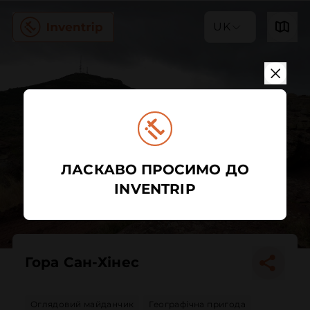
UK
ЛАСКАВО ПРОСИМО ДО
INVENTRIP
Гора Сан-Хінес
Оглядовий майданчик
Географічна пригода