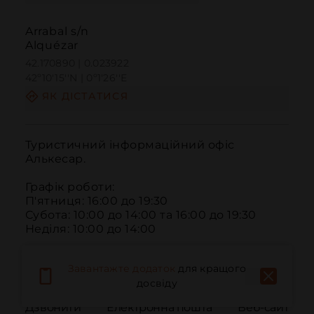
Arrabal s/n
Alquézar
42.170890 | 0.023922
42º10'15''N | 0º1'26''E
ЯК ДІСТАТИСЯ
Туристичний інформаційний офіс 
Алькесар.

Графік роботи:

П'ятниця: 16:00 до 19:30

Субота: 10:00 до 14:00 та 16:00 до 19:30

Неділя: 10:00 до 14:00
Завантажте додаток
для кращого
досвіду
Дзвонити
Електронна пошта
Веб-сайт