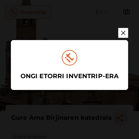
EU
ONGI ETORRI INVENTRIP-ERA
Gure Ama Birjinaren katedrala
Eraikin erlijiosoa