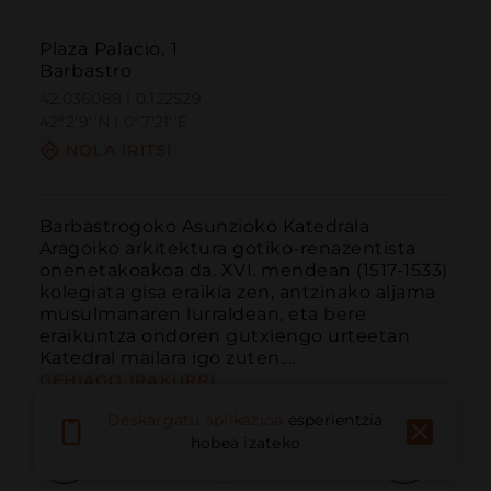
Plaza Palacio, 1
Barbastro
42.036088 | 0.122529
42º2'9''N | 0º7'21''E
NOLA IRITSI
Barbastrogoko Asunzioko Katedrala 
Aragoiko arkitektura gotiko-renazentista 
onenetakoakoa da. XVI. mendean (1517-1533) 
kolegiata gisa eraikia zen, antzinako aljama 
musulmanaren lurraldean, eta bere 
eraikuntza ondoren gutxiengo urteetan 
Katedral mailara igo zuten....
GEHIAGO IRAKURRI
Deskargatu aplikazioa
esperientzia
hobea izateko