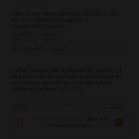
Calle Doña Manuela Pérez de Biel, 5 Sos
del Rey Católico, Zaragoza
Sos del Rey Católico
42.497160 | -1.215316
42º29'49''N | 1º12'55''W
COMMENT Y ALLER
C'était l'origine de la population, qui peu à 
peu construisait ses habitations autour de 
ce château primitif, qui à l'origine était 
construit en bois.
LIRE PLUS
Téléchargez l'application
pour une
Appeler
E-mail
Site Web
meilleure expérience