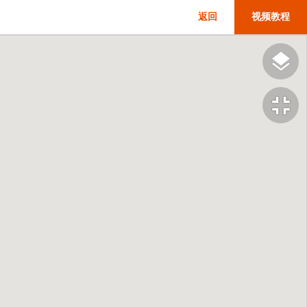
返回
视频教程
fullscreen_exit