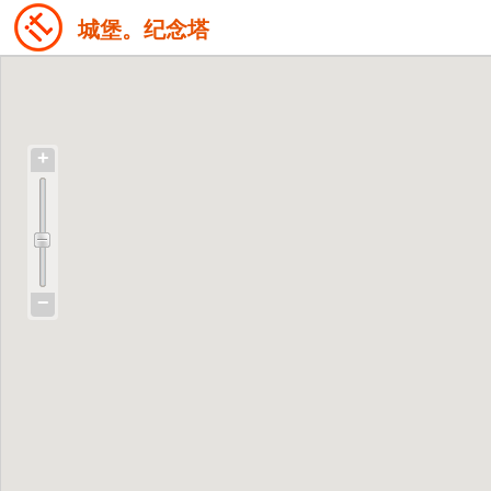
城堡。纪念塔
+
−