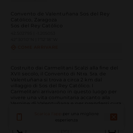
Convento de Valentuñana Sos del Rey
Católico, Zaragoza
Sos del Rey Católico
42.502795 | -1.205053
42º30'10''N | 1º12'18''W
COME ARRIVARE
Costruito dai Carmelitani Scalzi alla fine del 
XVII secolo, il Convento di Ntra. Sra. de 
Valentuñana si trova a circa 2 km dal 
villaggio di Sos del Rey Católico. I 
Carmelitani arrivarono in questo luogo per 
vivere una vita comunitaria accanto alla 
Vergine di Valentuñana e per prendersi cura 
delle es...
LEGGI DI PIÙ
Scarica l'app
per una migliore
esperienza