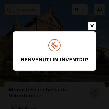
IT
BENVENUTI IN INVENTRIP
Monastero e chiesa di
Valentuñana
Edificio religioso