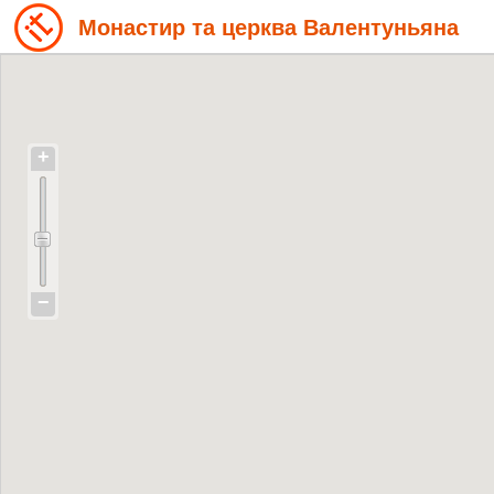
Монастир та церква Валентуньяна
+
−