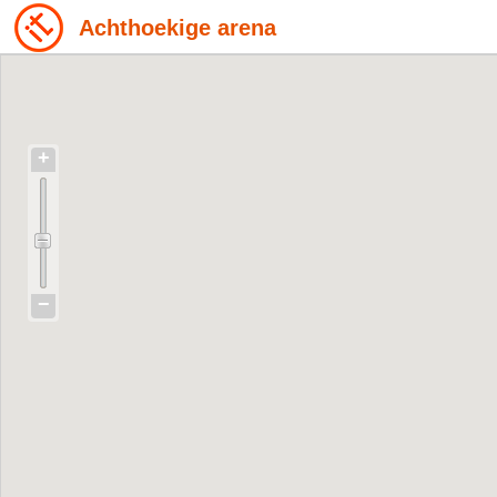
Achthoekige arena
+
−