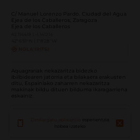
C/ Manuel Lorenzo Pardo. Ciudad del Agua
Ejea de los Caballeros; Zaragoza
Ejea de los Caballeros
42.114418 | -1.141214
42º6'51''N | 1º8'28''W
NOLA IRITSI
Aquagrariak nekazaritza bidezko 
ibilbidearen jatorria eta bilakaera erakusten 
ditu, Espainiako zaharren nekazaritza 
makinak bildu dituen bilduma ikaragarriena 
eskainiz.
Deskargatu aplikazioa
esperientzia
hobea izateko
Deitu
E-posta
Webgunea