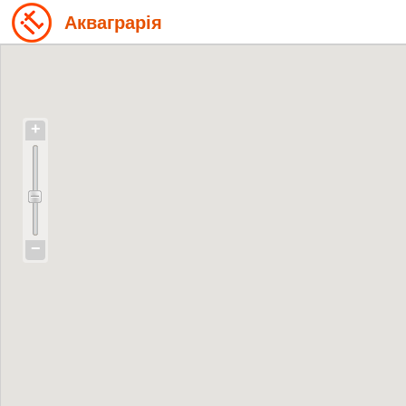
Акваграрія
+
−