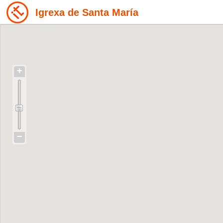
Igrexa de Santa María
+
−