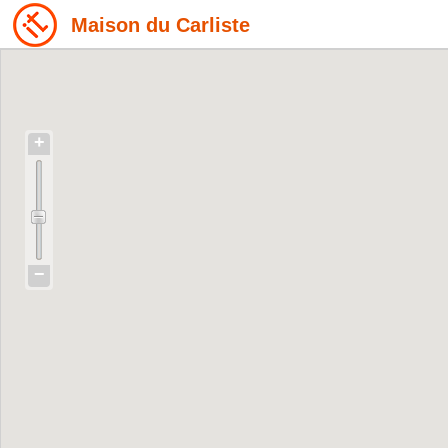
Maison du Carliste
+
−