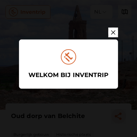
NL
WELKOM BIJ INVENTRIP
Oud dorp van Belchite
Burgerlijk gebouw
Historische plaats