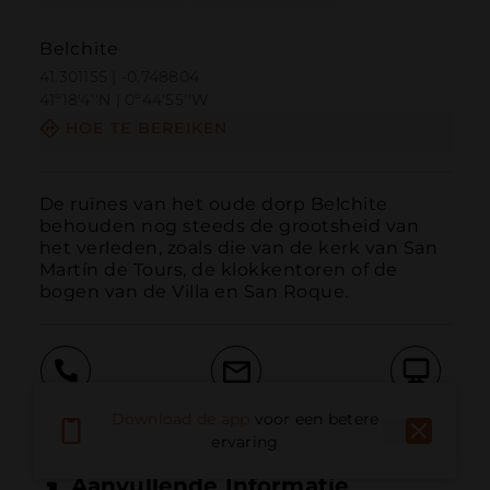
Belchite
41.301155 | -0.748804
41º18'4''N | 0º44'55''W
HOE TE BEREIKEN
De ruïnes van het oude dorp Belchite 
behouden nog steeds de grootsheid van 
het verleden, zoals die van de kerk van San 
Martín de Tours, de klokkentoren of de 
bogen van de Villa en San Roque.
Bellen
E-mail
Website
Download de app
voor een betere
ervaring
Aanvullende Informatie