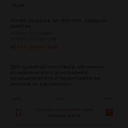
Музей
Ronda Zaragoza, s/n Belchite, Zaragoza
Belchite
41.309911 | -0.752899
41º18'35''N | 0º45'10''W
КАК ДОБРАТЬСЯ
Два музейных комплекса, где можно 
познакомиться с этнографией 
муниципалитета и территорией, на 
которой он расположен.
Скачайте приложение
для
лучшего опыта
Вызов
Электронная почта
Веб-сайт