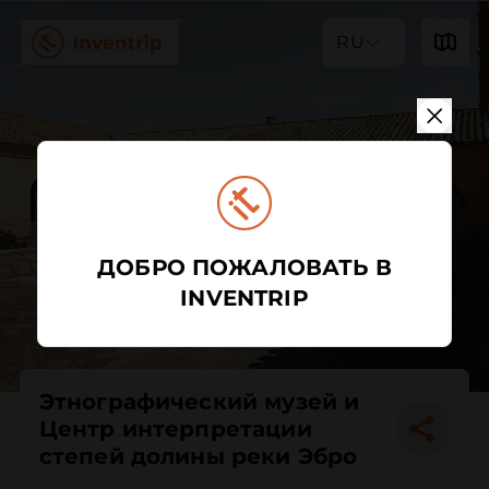
RU
ДОБРО ПОЖАЛОВАТЬ В
INVENTRIP
Этнографический музей и
Центр интерпретации
степей долины реки Эбро