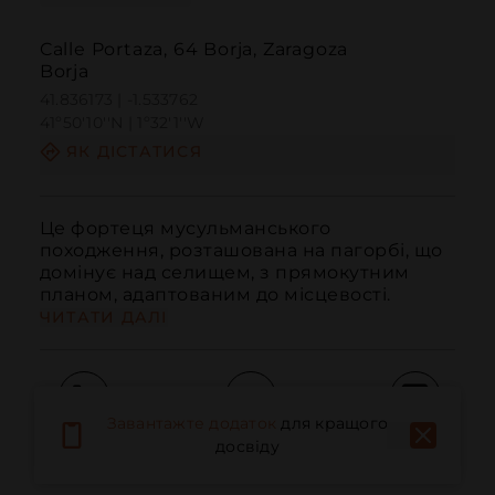
Calle Portaza, 64 Borja, Zaragoza
Borja
41.836173 | -1.533762
41º50'10''N | 1º32'1''W
ЯК ДІСТАТИСЯ
Це фортеця мусульманського 
походження, розташована на пагорбі, що 
домінує над селищем, з прямокутним 
планом, адаптованим до місцевості.
ЧИТАТИ ДАЛІ
Завантажте додаток
для кращого
Дзвонити
Електронна пошта
Веб-сайт
досвіду