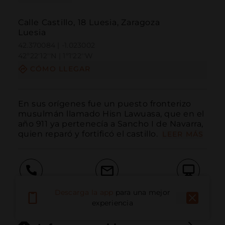
Calle Castillo, 18 Luesia, Zaragoza
Luesia
42.370084 | -1.023002
42º22'12''N | 1º1'22''W
CÓMO LLEGAR
En sus orígenes fue un puesto fronterizo 
musulmán llamado Hisn Lawuasa, que en el 
año 911 ya pertenecía a Sancho I de Navarra, 
quien reparó y fortificó el castillo. 
LEER MÁS
Llamar
Email
Sitio Web
Descarga la app
para una mejor
experiencia