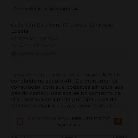
Centro de informações turísticas
Calle San Esteban, 37 Luesia, Zaragoza
Luesia
42.367988 | -1.022949
42º22'4''N | 1º1'22''W
COMO CHEGAR
Igreja românica construída no século XII e 
concluída no século XIII. De monumental 
construção, com sua poderosa silhueta aos 
pés do castelo, destaca-se no contorno da 
vila. Destaca-se a porta principal, obra do 
Mestre de Agüero. Sua aparência atual é 
resultado das intensas reformas do século 
XVI.
LEIA MAIS
Descarregue a App
para uma melhor
experiência