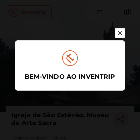
PT
BEM-VINDO AO INVENTRIP
Igreja de São Estêvão. Museu
de Arte Sacra
Edifício religioso
Museu