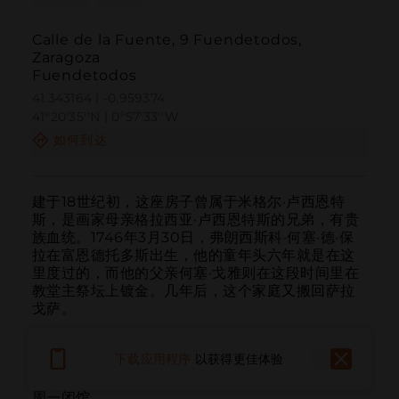
Calle de la Fuente, 9 Fuendetodos,
Zaragoza
Fuendetodos
41.343164 | -0.959374
41º20'35''N | 0º57'33''W
如何到达
建于18世纪初，这座房子曾属于米格尔·卢西恩特
斯，是画家母亲格拉西亚·卢西恩特斯的兄弟，有贵
族血统。1746年3月30日，弗朗西斯科·何塞·德·保
拉在富恩德托多斯出生，他的童年头六年就是在这
里度过的，而他的父亲何塞·戈雅则在这段时间里在
教堂主祭坛上镀金。几年后，这个家庭又搬回萨拉
戈萨。

祖洛阿加厅以一次专门致敬画家伊格纳西奥·祖洛阿
下载应用程序
以获得更佳体验
加的特别展览而开幕，专门展示版画艺术。

周一闭馆。
