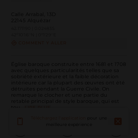
Calle Arrabal, 13D
22145 Alquézar
42.171190 | 0.024835
42º10'16''N | 0º1'29''E
COMMENT Y ALLER
Église baroque construite entre 1681 et 1708 
avec quelques particularités telles que sa 
sobriété extérieure et la faible décoration 
intérieure car la plupart des œuvres ont été 
détruites pendant la Guerre Civile. On 
remarque le clocher et une partie du 
retable principal de style baroque, qui est 
tou...
LIRE PLUS
Téléchargez l'application
pour une
meilleure expérience