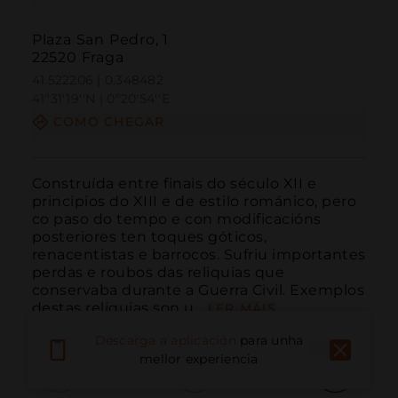
Plaza San Pedro, 1
22520 Fraga
41.522206 | 0.348482
41º31'19''N | 0º20'54''E
COMO CHEGAR
Construída entre finais do século XII e 
principios do XIII e de estilo románico, pero 
co paso do tempo e con modificacións 
posteriores ten toques góticos, 
renacentistas e barrocos. Sufriu importantes 
perdas e roubos das reliquias que 
conservaba durante a Guerra Civil. Exemplos 
destas reliquias son u...
LER MÁIS
Descarga a aplicación
para unha
mellor experiencia