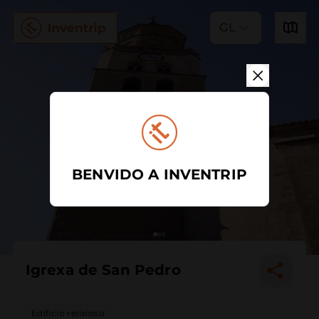
GL
BENVIDO A INVENTRIP
Igrexa de San Pedro
Edificio relixioso