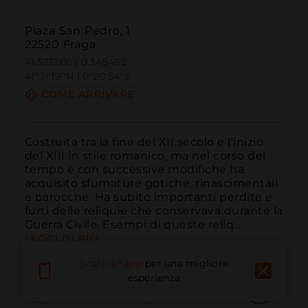
Plaza San Pedro, 1
22520 Fraga
41.522206 | 0.348482
41º31'19''N | 0º20'54''E
COME ARRIVARE
Costruita tra la fine del XII secolo e l'inizio 
del XIII in stile romanico, ma nel corso del 
tempo e con successive modifiche ha 
acquisito sfumature gotiche, rinascimentali 
e barocche. Ha subito importanti perdite e 
furti delle reliquie che conservava durante la 
Guerra Civile. Esempi di queste reliq...
LEGGI DI PIÙ
Scarica l'app
per una migliore
esperienza