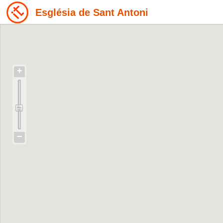
Església de Sant Antoni
+
−