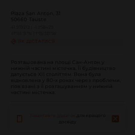
Plaza San Antón, 31
50660 Tauste
41.919212 | -1.258429
41º55'9''N | 1º15'30''W
ЯК ДІСТАТИСЯ
Розташована на площі Сан-Антон у 
нижній частині містечка. Її будівництво 
датується XII століттям. Вона була 
відновлена у 80-х роках через проблеми, 
пов'язані з її розташуванням у нижній 
частині містечка.
Завантажте додаток
для кращого
досвіду
Дзвонити
Електронна пошта
Веб-сайт