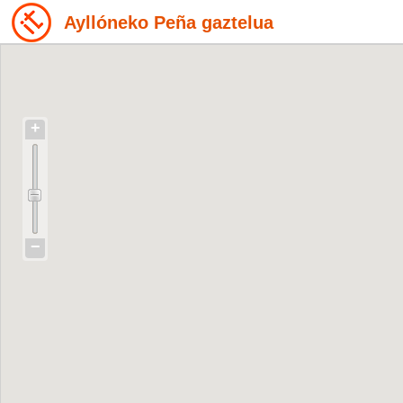
Ayllóneko Peña gaztelua
+
−