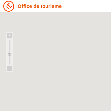
Office de tourisme
+
−