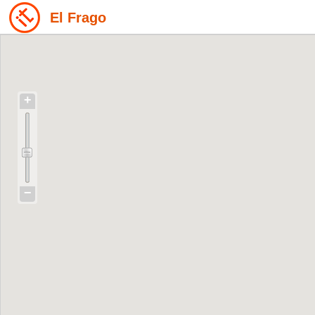
El Frago
+
−