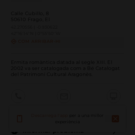
Calle Cubillo, 8
50610 Frago, El
42.270556 | -0.930622
42º16'14''N | 0º55'50''W
COM ARRIBAR-HI
Ermita romàntica datada al segle XIII. El 
2002 va ser catalogada com a Bé Catalogat 
del Patrimoni Cultural Aragonès.
Trucar
Email
Lloc Web
Descarrega l'app
per a una millor
experiència
Informar problema