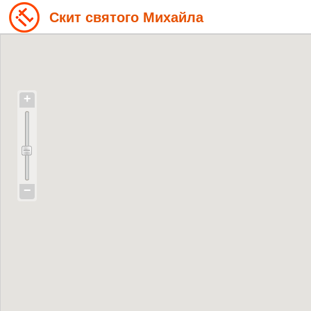
Скит святого Михайла
+
−