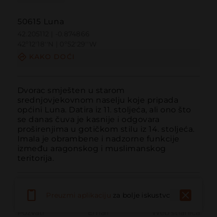
50615 Luna
42.205112 | -0.874866
42º12'18''N | 0º52'29''W
KAKO DOĆI
Dvorac smješten u starom 
srednjovjekovnom naselju koje pripada 
općini Luna. Datira iz 11. stoljeća, ali ono što 
se danas čuva je kasnije i odgovara 
proširenjima u gotičkom stilu iz 14. stoljeća. 
Imala je obrambene i nadzorne funkcije 
između aragonskog i muslimanskog 
teritorija.
Preuzmi aplikaciju
za bolje iskustvo
Pozvati
Email
Web stranica