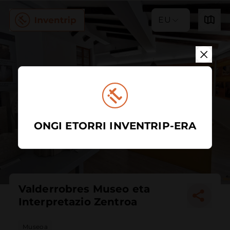
EU
ONGI ETORRI INVENTRIP-ERA
Valderrobres Museo eta
Interpretazio Zentroa
Museoa