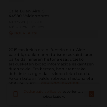
Calle Buen Aire, 5
44580 Valderrobres
40.875586 | 0.155191
40º52'32''N | 0º9'18''E
NOLA IRITSI
2015ean irekia eta bi funtzio ditu. Alde 
batetik, udalerriaren turismo eskaintzaren 
parte da, hiriaren historia ezagutzeko 
erakusketen bidez informazioa eskaintzen 
duen tokia. Era berean, herriarentzako 
dohaintzak egin daitezkeen leku bat da. 
Azken batean, Valderrobresen historia eta 
ohiturei hurbil...
GEHIAGO IRAKURRI
Deskargatu aplikazioa
esperientzia
hobea izateko