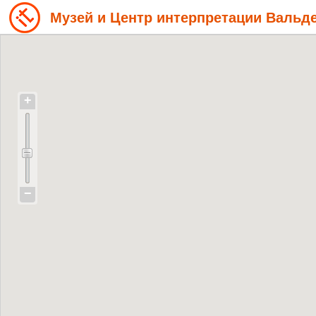
Музей и Центр интерпретации Вальд
+
−