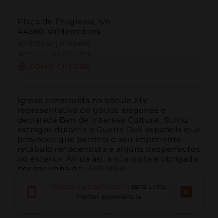
Plaça de l’Esglesia, s/n
44580 Valderrobres
40.875842 | 0.155486
40º52'33''N | 0º9'19''E
COMO CHEGAR
Igrexa construída no século XIV 
representativa do gótico aragonés e 
declarada Ben de Interese Cultural. Sufriu 
estragos durante a Guerra Civil española que 
provocou que perdera o seu imponente 
retábulo renacentista e algúns desperfectos 
no exterior. Aínda así, a súa visita é obrigada 
por ser unha da...
LER MÁIS
Descarga a aplicación
para unha
mellor experiencia