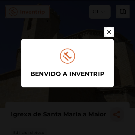
GL
BENVIDO A INVENTRIP
Igrexa de Santa María a Maior
Edificio relixioso