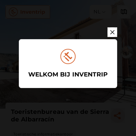
NL
WELKOM BIJ INVENTRIP
Toeristenbureau van de Sierra
de Albarracín
Toeristische informatiekantoor