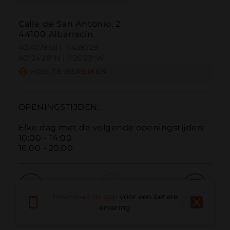
Calle de San Antonio, 2
44100 Albarracín
40.407968 | -1.439729
40º24'28''N | 1º26'23''W
HOE TE BEREIKEN
OPENINGSTIJDEN:

Elke dag met de volgende openingstijden:

10:00 - 14:00

16:00 - 20:00
Download de app
voor een betere
Bellen
E-mail
Website
ervaring