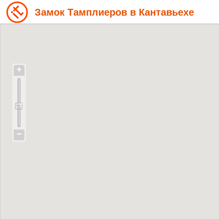
Замок Тамплиеров в Кантавьехе
+
−