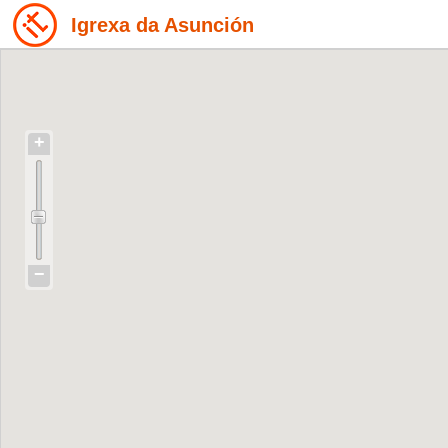
Igrexa da Asunción
+
−