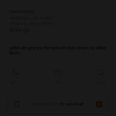
Camarones
-18.833580 | -69.744360
18º50'0''S | 69º44'39''W
कैसे पहुंचें
एवलिन और इवान द्वारा किए जाने वाले पर्यटन संसाधन का संक्षिप्त 
विवरण।
बुलाना
ईमेल
वेबसाइट
समस्या की सूचना दें
बेहतर अनुभव के लिए
ऐप डाउनलोड करें