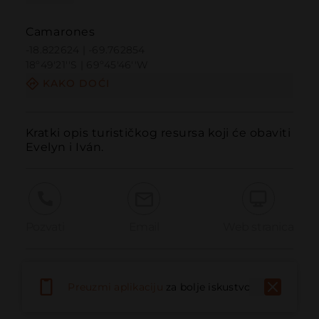
Camarones
-18.822624 | -69.762854
18º49'21''S | 69º45'46''W
KAKO DOĆI
Kratki opis turističkog resursa koji će obaviti 
Evelyn i Iván.
Pozvati
Email
Web stranica
Prijaviti problem
Preuzmi aplikaciju
za bolje iskustvo