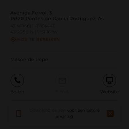
Avenida Ferrol, 3
15320 Pontes de García Rodríguez, As
43.449661 | -7.854447
43º26'58''N | 7º51'16''W
HOE TE BEREIKEN
Mesón de Pepe
Bellen
E-mail
Website
Download de app
voor een betere
Probleem melden
ervaring