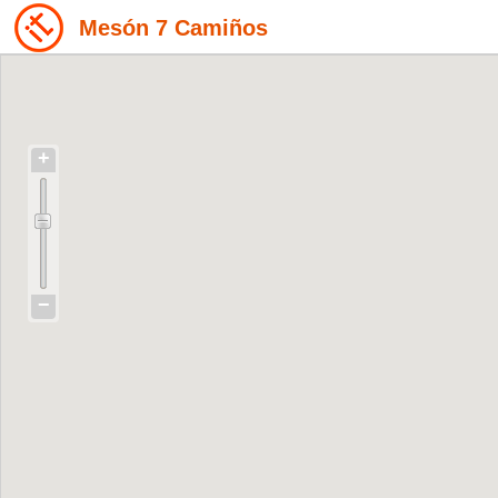
Mesón 7 Camiños
+
−